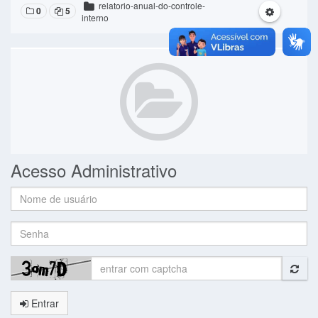
relatorio-anual-do-controle-
0
5
interno
Acesso Administrativo
Nome
de
usuário:
Senha:
Entrar