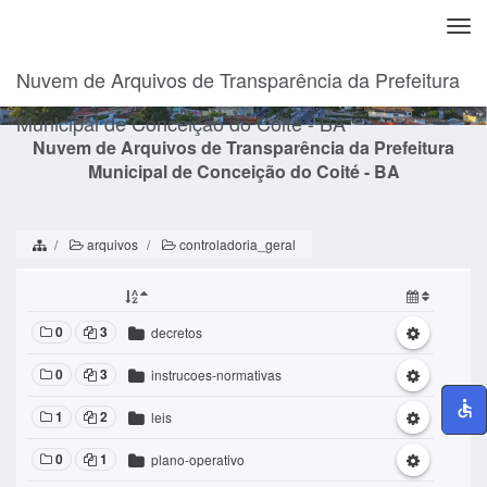
Togg
navi
Nuvem de Arquivos de Transparência da Prefeitura
Municipal de Conceição do Coité - BA
Nuvem de Arquivos de Transparência da Prefeitura
Municipal de Conceição do Coité - BA
arquivos
controladoria_geral
0
3
decretos
0
3
instrucoes-normativas
1
2
leis
0
1
plano-operativo