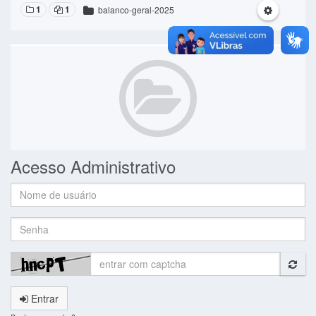
1
1
balanco-geral-2025
Acesso Administrativo
Nome
de
usuário:
Senha:
Entrar