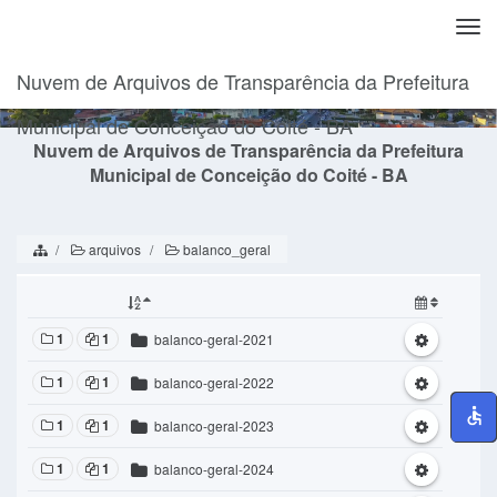
Togg
navi
Nuvem de Arquivos de Transparência da Prefeitura
Municipal de Conceição do Coité - BA
Nuvem de Arquivos de Transparência da Prefeitura
Municipal de Conceição do Coité - BA
arquivos
balanco_geral
1
1
balanco-geral-2021
1
1
balanco-geral-2022
1
1
balanco-geral-2023
1
1
balanco-geral-2024