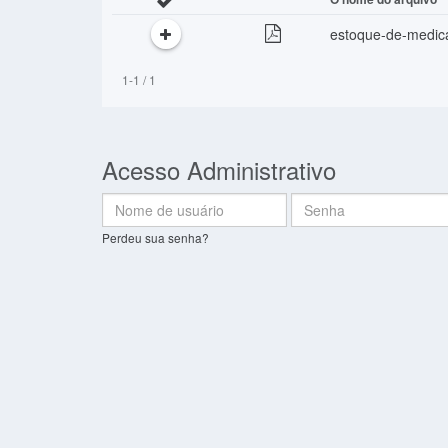
estoque-de-medic
1-1 / 1
Acesso Administrativo
Nome
Senha:
de
Perdeu sua senha?
usuário: