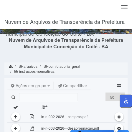
Togg
navi
Nuvem de Arquivos de Transparência da Prefeitura
Municipal de Conceição do Coité - BA
Nuvem de Arquivos de Transparência da Prefeitura
Municipal de Conceição do Coité - BA
arquivos
controladoria_geral
instrucoes-normativas
Ações em grupo
Compartilhar
in-n-002-2026---compras.pdf
in-n-003-2026---desapropriacao.pdf