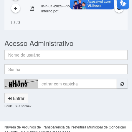
in-n-01-2025---normas-controle-
interno.pdf
1-3 / 3
Acesso Administrativo
Nome
de
usuário:
Senha:
Entrar
Perdeu sua senha?
Nuvem de Arquivos de Transparência da Prefeitura Municipal de Conceição
do Coité - BA
© 2026 Direitos reservados.