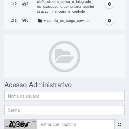
siafic_sistema_unico_e_integrado_
0
2
de_execucao_orcamentaria_admini
stracao_financeira_e_controle
2
0
vacancia_de_cargo_servidor
Acesso Administrativo
Nome
de
usuário:
Senha: