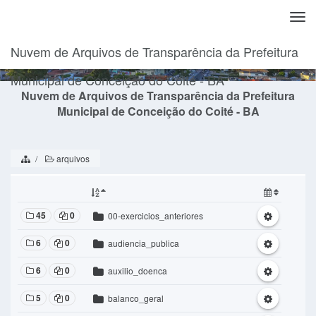
Togg
navi
Nuvem de Arquivos de Transparência da Prefeitura
Municipal de Conceição do Coité - BA
Nuvem de Arquivos de Transparência da Prefeitura
Municipal de Conceição do Coité - BA
arquivos
45
0
00-exercicios_anteriores
6
0
audiencia_publica
6
0
auxilio_doenca
5
0
balanco_geral