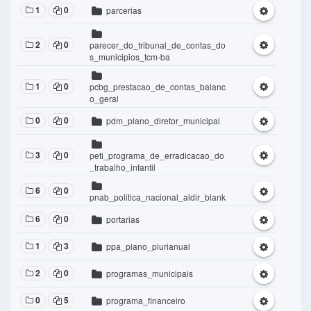
1
0
parcerias
2
0
parecer_do_tribunal_de_contas_do
s_municipios_tcm-ba
1
0
pcbg_prestacao_de_contas_balanc
o_geral
0
0
pdm_plano_diretor_municipal
3
0
peti_programa_de_erradicacao_do
_trabalho_infantil
6
0
pnab_politica_nacional_aldir_blank
6
0
portarias
1
3
ppa_plano_plurianual
2
0
programas_municipais
0
5
programa_financeiro