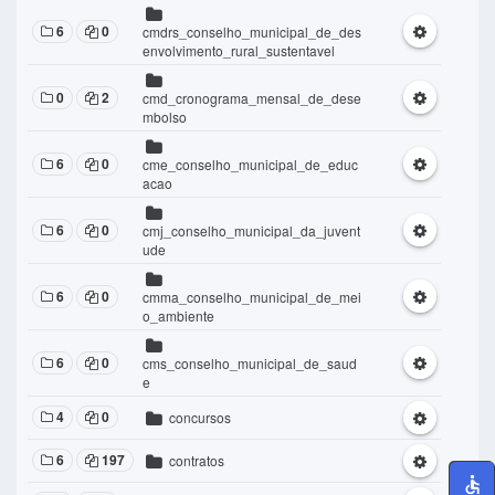
6
0
cmdrs_conselho_municipal_de_des
envolvimento_rural_sustentavel
0
2
cmd_cronograma_mensal_de_dese
mbolso
6
0
cme_conselho_municipal_de_educ
acao
6
0
cmj_conselho_municipal_da_juvent
ude
6
0
cmma_conselho_municipal_de_mei
o_ambiente
6
0
cms_conselho_municipal_de_saud
e
4
0
concursos
6
197
contratos