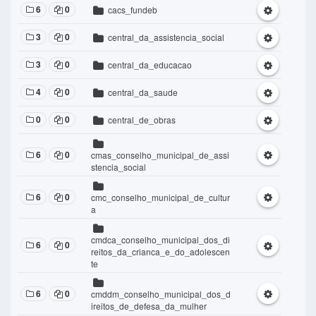
6
0
cacs_fundeb
3
0
central_da_assistencia_social
3
0
central_da_educacao
4
0
central_da_saude
0
0
central_de_obras
6
0
cmas_conselho_municipal_de_assi
stencia_social
6
0
cmc_conselho_municipal_de_cultur
a
cmdca_conselho_municipal_dos_di
6
0
reitos_da_crianca_e_do_adolescen
te
6
0
cmddm_conselho_municipal_dos_d
ireitos_de_defesa_da_mulher