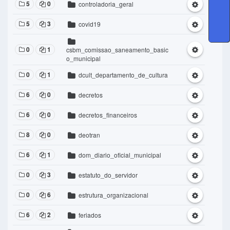
5
0
controladoria_geral
5
3
covid19
0
1
csbm_comissao_saneamento_basic
o_municipal
0
1
dcult_departamento_de_cultura
6
0
decretos
6
0
decretos_financeiros
8
0
deotran
6
1
dom_diario_oficial_municipal
0
3
estatuto_do_servidor
0
6
estrutura_organizacional
6
2
feriados