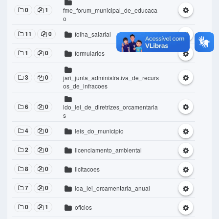
0
1
fme_forum_municipal_de_educaca
o
11
0
folha_salarial
1
0
formularios
3
0
jari_junta_administrativa_de_recurs
os_de_infracoes
6
0
ldo_lei_de_diretrizes_orcamentaria
s
4
0
leis_do_municipio
2
0
licenciamento_ambiental
8
0
licitacoes
7
0
loa_lei_orcamentaria_anual
0
1
oficios