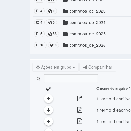
contratos_de_2023
4
0
contratos_de_2024
4
0
contratos_de_2025
5
58
contratos_de_2026
16
0
Ações em grupo
Compartilhar
O nome do arquivo
1-termo-d-eaditiv
1-termo-d-eaditiv
1-termo-d-eaditiv